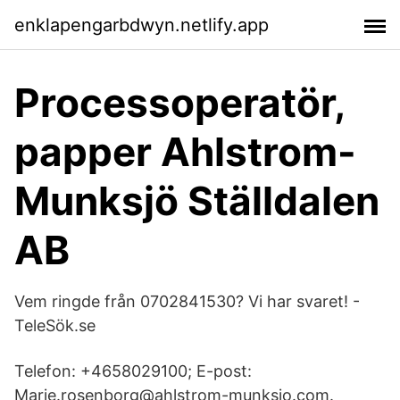
enklapengarbdwyn.netlify.app
Processoperatör,
papper Ahlstrom-
Munksjö Ställdalen
AB
Vem ringde från 0702841530? Vi har svaret! -
TeleSök.se
Telefon: +4658029100; E-post:
Marie.rosenborg@ahlstrom-munksjo.com.