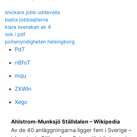
snickare jobb uddevalla
basta jobbsajterna
klara svenskan ak 4
sok i pdf
polismyndigheten helsingborg
PdT
nBfoT
mqu
ZXWln
Xegc
Ahlstrom-Munksjö Ställdalen – Wikipedia
Av de 40 anläggningarna ligger fem i Sverige –